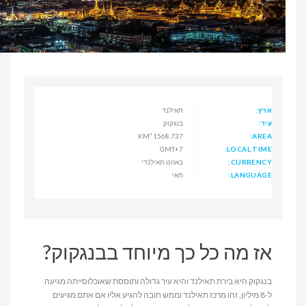
ארץ:
תאילנד
עיר:
בנגקוק
1568.737 KM²
AREA:
GMT+7
LOCAL TIME:
CURRENCY:
באהט תאילנדי
LANGUAGE:
תאי
אז מה כל כך מיוחד בבנגקוק?
בנגקוק היא בירת תאילנד והיא עיר גדולה ותוססת שאוכלוסייתה מגיעה
ל-8 מיליון. זהו מרכז תאילנד וממש חובה להגיע אליו אם אתם מגיעים