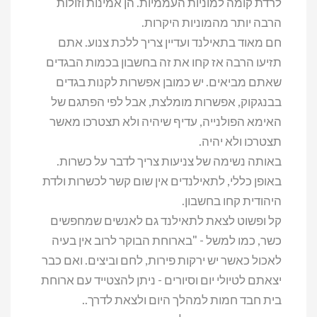
לרדת קומה למוניות העממיות. הן אמינות וזולות
הרבה יותר מהמוניות היקרות.
חם מאוד בתאילנד ועדיין צריך ללכת צנוע. אתם
תזיעו הרבה אז קחו את זה בחשבון בכמות הבגדים
שאתם מביאים. יש כמובן אפשרות לקנות בגדים
בבנגקוק, אפשרות מומלצת, אבל לפי הפתגם של
האימא הפולנייה, עדיף שיהיה ולא תצטרכו מאשר
תצטרכו ולא יהיה.
באותה נשימה של צניעות צריך לדבר על כשרות.
באופן כללי, לתאילנדים אין שום קשר לכשרות ולדת
היהודית קחו בחשבון.
קל ופשוט לצאת לתאילנד גם לאנשים שמחפשים
כשר, כמו למשל - "בארוחת הבוקר לרוב אין בעיה
לאכול כאשר יש ירקות פירות, לחם וביצים. ואם כבר
יצאתם לטיולי יום וסיורים - ניתן להצטייד עם ארוחת
בית חבד חמות למהלך היום ולצאת לדרך..