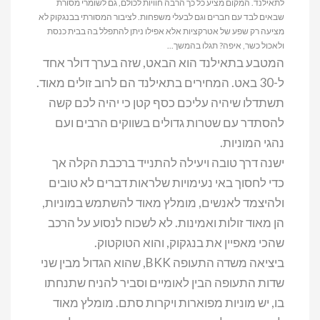
לתאילנד. המקום מציע כל כך הרבה חוויות לכולם, גם לשומרי מסורת
שבאים לבד עם חברים וגם לבעלי משפחות. לציבור המסורתי בבנגקוק לא
מציעה רק שפע של אטרקציות אלא אפילו ניתן להתפלל בה בבית כנסת
ולאכול כשר, איפה? תגלו בהמשך...
המטבע בתאילנד הוא הבאט, שזה בערך דולר אחד
ל-30 באט. המחירים בתאילנד הם לרוב זולים מאוד.
תשתדלו שיהיה עליכם כסף קטן כי יהיה לכם קשה
להסתדר עם שטרות גדולים בשווקים הרבים ועם
נהגי המוניות.
ישנה דרך טובה ויעילה להתנייד ברכבת הקלה אך
כדי לחסוך באי נעימויות שלראות דברים לא טובים
ולהיצמד לאנשים, מומלץ מאוד להשתמש במוניות,
הן מאוד זולות ואמינות. לא לשכוח לנסוע על הרכב
שהכי מאפיין את בנגקוק, והוא הטוקטוק.
ביציאה משדה התעופה BKK, שהוא הגדול מבין שני
שדות התעופה הבין לאומיים וסביר להניח שתנחתו
בו, יש מוניות מפוארות ויקרות סתם. מומלץ מאוד