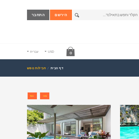
הירשם
התחבר
USD
עברית
0
דף הבית
חבילות נופש