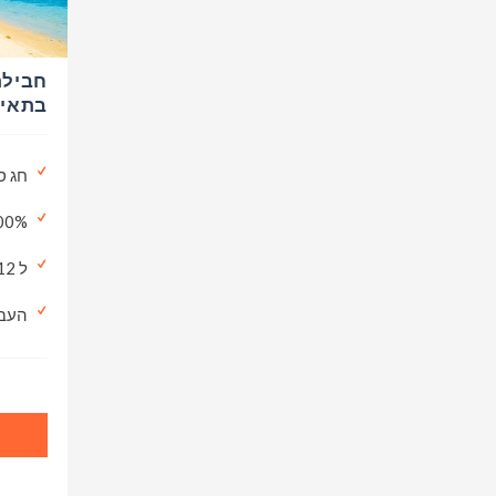
חבילת
בתאילנד UT
חג ס
100% כ
ל 12יום/13לילות
העבר