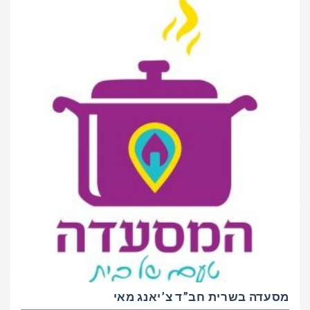
מסעדה בשרית חב”ד צ’יאנג מאי