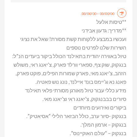
.
00/00/00 – 00/00/00
**טיסות אלעל
**מדריך: גדעון אבידני
ועכשיו במבצע ללקוחות קשת מסורת! שאל את נציגי
השירות שלנו לפרטים נוספים
טיול באווירה יהודית בתאילנד הכולל ביקור ביעדים הנ”ל:
בנגקוק, שוק צף, ספארי וורלד פארק, צ’יאנג ראי, משולש
הזהב, צ’יאנג מאי, פארק שמורות הפילים, פוקט פארק,
פאנג נא וג’יימס בונד איילנד, נונג נוש פאטיה.
מידע כללי עבור טיול מאורגן מסורתי פלאי תאילנד
סיורים בבבנגקוק, צ’יאנג ראי וצ’יאנג מאי.
ביקורים ואירועים מיוחדים
בנגקוק -סיור ערב, כולל הבזאר הלילי “אסיאטיק”.
בנגקוק – ארמון המלך.
בנגקוק – “עולם האוקיינוס”.