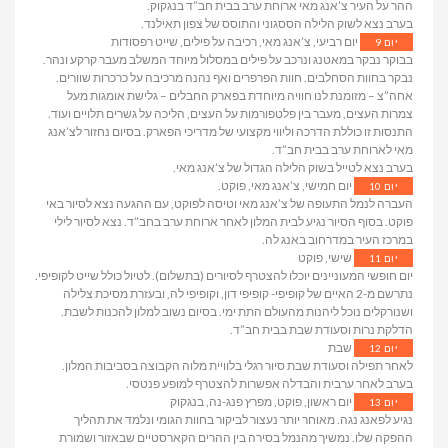
ההר על העיר צ’אנג מאי ארוחת ערב בבית חב”ד בנגקוק.
בערב נצא לשוק הלילה הססגוני והתוסס של צפון תאילנד.
יום רביעי, צ’אנג מאי, רכיבה על פילים, שייט רפסודות
יום 9
בבוקר נבקר במאטנג ונרכב על פילים במסלול מיוחד המשלב מעבר קרקע ונהר.
נבקר בחוות הסחלבים. חוות הפרפרים ואף נהנה מרכיבה על כרכרות שוורים.
אחה”צ – מזומנת לנו חוויה מיוחדת בפארק החבלים – גלישת אומגות מעל
צמרות העצים, מעבר בין פלטפורמות על העצים, הליכה על גשרים תלויים ועוד.
התנסות זו כוללת הדרכה וליווי מקצועי של מדריכי הפארק. בסיום נחזור לצ’אנג
מאי לארוחת ערב בבית חב”ד.
בערב נצא לטייל בשוק הלילה הגדול של צ’אנג מאי.
יום חמישי, צ’אנג מאי, פוקט.
יום 10
העברה לנמל התעופה של צ’אנג מאי וטיסה לפוקט, עם ההגעה נצא לסיור באי
פוקט. בסוף הסיור נגיע לבית המלון לאחר ארוחת ערב בחב”ד. נצא לסיור לילי
במרכז העיר במדרחוב באנג לה.
שישי, פוקט
יום 11
יום חופשי המעוניינים יוכלו להצטרף לסיורים (בתשלום). לטיול כולל שייט לקופיפי.
נתרשם מ-2 האיים של קופיפי- קופיפי דון, וקופיפי לה, ובעזרת מסיכת צלילה
ושנורקלים נוכל ליהנות מהעולם התת ימי. בסיום נשוב למלון להכנות לשבת.
הדלקת נרות וסעודת שבת בבית חב”ד.
שבת
יום 12
לאחר תפילה וסעודת שבת סיור רגלי בלוויית מלוה הקבוצה בסביבות המלון.
בערב לאחר ערבית והבדלה אפשרות להצטרף למופע פנטסי.
יום ראשון, פוקט, מפרץ פנג-נה, בנגקוק
יום 13
נגיע לפאנג נגה. מאוחר יותר נעצור לביקור בחוות הגומי ונלמד את תהליך
ההפקה שלו. נמשיך מהנמל בסירה בין ההרים הקארסטיים שבאזור ושמורת