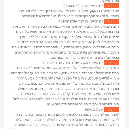
בירת תאילנד.
יום רביעי בנגקוק, “אסיאטיק”
יום 2
עם הנחיתה בבנגקוק נצא לסיור פנורמי. העברה למלון ויציאה לארוחת ערב
בערב – סיור ערב נוסף בקאוואסן, רובע הבילויים והתרמילאים המפורסם.
יום חמישי, בנגקוק, עולם הספארי
יום 3
היום ניכנס אל תוך עולם חדש, שונה ומרתק בפארק עולם הספארי. נחזה בחיות
בר רבות ובשלל מופעים. צפוי לנו מופע של ציפורים מאולפות, מופע של יונקים
ימיים (בעולם הים), אגרוף תאילנדי בין קופים ושייט בתוך ג’ונגל. לאחר מכן
מבנגקוק נצא לכיוון השוק הצף בתאילנד, ההגעה בשייט עם סירות “ארוכות
הזנב” ישירות לדוכני השוק, ממנו נתרשם, בין היתר תוך הליכה בין “האיים” מהם
מורכב השוק המפורסם ביותר במדינה. בתום הסיור נחזור למלון ולארוחת ערב
בבית חב”ד בערב – סיור לשוק הפרחים המפורסם.
יום שישי, בנגקוק, עולם הים ועולם האוקיינוס
יום 4
היום נבקר ב”עולם האוקיינוס” של בנגקוק, ה”אקווריום של סיאם”. זהו העולם
התת מימי הגדול ביותר בדרום מזרח אסיה, עולם מדהים בו ניחשף לכל החי התת
מימי – מדגיגים קטנים, יצורי ים שלא פגשנו ועד כרישים גדולים. נמשיך לסיור
מודרך במהלכו נבקר בארמון המלך, ארמונם של מלכי סיאם ונבקר במקדש
בודהה מאמרלד. נראה את כיכר הדמוקרטיה, הר הזהב, מתחם מגורי המלך
צ’יטראלדה, הפרלמנט. ונצא לשייט קלונגים (תעלות נהר הצ’או פראיה) נבקר
במקדש השחר, מקדש הדגים המלכותי, וניקח חלק בהאכלת הדגים. נחזור למלון
בזמן להכנות לשבתות, תפילה וארוחת ערב ביום שישי.
שבת, בנגקוק
יום 5
לאחר תפילה וסעודת שבת נצא לסיור רגלי בלווי מלווה הקבוצה. בערב – נצא
לביקור באחת האטרקציות הבולטות בחיי הערב/לילה בבנגקוק – בזאר הלילה
החדש “אסיאטיק”, השוכן על גדות נהר הצ’או פראיה. במקום הפעיל והתוסס