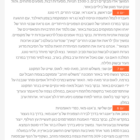
המושך אליו מבקרים רבים, כ-1500 חנויות, מסעדות רבות, מופעים פתוחים, גלגל
ענק ועוד מגוון של ביליים באזור.
יום ראשון, צ’אנג ראי, שבטי ההרים, דוי טונג
יום 6
העברה לנמל התעופה וטיסה לצא’נג ראי הממוקמת בצפון תאילנד, עם ההגעה
נבקר במרכז האתני של השבטים הצפוניים הייחודיים. אנו נראה שבטי ההר של
יאהו ואקה ממוקמים בגבעות באזור, שם נלמד את התרבויות והמאפיינים של
קבוצות אתניות מיוחדות. נבקר בבתי אומנים ונוכל לרכוש עבודות יד של מקומיים.
נמשיך ונלך לראות את שבט ההרים “קארן” שנודעה בעולם כ”שבט ארוכות
הצוואר”. אנחנו נראה את התופעה המיוחדת הזאת ונלמד על הסיבות מדוע
נערות השבט לובשות טבעות סביב הצוואר. נצא לביקור מיוחד בדואי טונג,
המלכה האם גני, שם נאכל ארוחת ערב במלון. בערב, נצא לסיור מודרך במרכז
העיר ובשוק הלילה.
יום שני, משולש הזהב, מאה-סאי, לאוס, שייט על המקונג
יום 7
בבוקר נעשה סיור באזור המכונה “משולש הזהב” וממוקם בצומת הגבול עם
בורמה, לאוס ונהר מאה-סאי. האזור שימש כמרכז לגידול אופיום וסחר שנבנה על
ידי השבטים באזור. נבקר בעיר הגבול מאה-סאי ונקיים שייט בנהר המקונג
שהתפרסם מאד בתקופת מלחמת וייטנאם, במהלכו נצפה על מיאנמר ונערוך
ביקור קצר בלאוס. ונחזור למזח שממנו ניסע חזרה לצ’אנג ראי. ארוחת ערב
במלון.
יום שלישי, צ’אנג-מאי, כפרי האומנויות
יום 8
נעזוב את צ’יאנג ראי בדרך לבירה הצפונית של צ’יאנג מאי, בדרך בה נעצור
במקדש הלבן. נבקר בכפרי האמנות המפורסמים כגון תעשיית עץ הגילוף, ייצור
שמשיות צבעוניות ועוד. נמשיך וניסע בדרך העולה בהר אל דוי סוטפ הנמצא
בגובה 1400 מטר אחד מארבעת המקדשים החשובים בארץ זו, עליה במעלה
הדרקון בו מצויים כ-309 מדרגות ונצפה בסטופה מזהב, נשקיף על הנוף שבפסגת