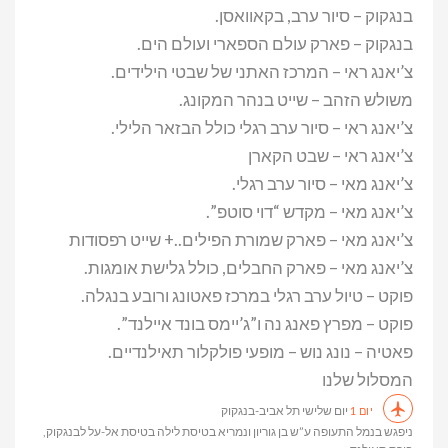
בנגקוק – סיור ערב, בקאוואסן.
בנגקוק – פארק עולם הספארי ועולם הים.
צ’יאנג ראי – המרכז האתני של שבטי הילידים.
משולש הזהב – שייט בנהר המקונג.
צ’יאנג ראי – סיור ערב רגלי כולל הבזאר הלילי.
צ’יאנג ראי – שבט הקארן
צ’יאנג מאי – סיור ערב רגלי.
צ’יאנג מאי – מקדש “דוי סוטפ”.
צ’יאנג מאי – פארק שמורת הפילים..+ שייט רפסודות
צ’יאנג מאי – פארק החבלים, כולל גלישת אומגות.
פוקט – טיול ערב רגלי במרכז פאטונג ורובע בנגלה.
פוקט – מפרץ פאנג נה ו”ג’יימס בונד איילנד”.
פאטיה – נונג נוש – מופעי פולקלור תאילנדיים.
המסלול שלנו
יום שלישי תל אביב-בנגקוק
יום 1
ניפגש בנמל התעופה ע”ש בן גוריון ונמריא בטיסת לילה בטיסת אל-על לבנגקוק,