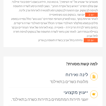
מונגרוב עד שנגיע אל “אי הציפורן”, גו טאו טה, הידוע בשם ג’יימס בונד איילנד.
שם צולם הסרט “האיש בעל אקדח הזהב”. נשוב למזח וניסע לשדה התעופה
לטיסה לבנגקוק. עם ההגעה לבנגקוק ניסע לפטאיה לארוחת ערב ולינה.
יום שני, בנגקוק נונג נוש פאטייה
יום 2
לאחר ארוחת בוקר, נצא לפארק הטרופי המדהים “נונג נוש” כולל צפייה במופע
פילים ובמופע פולקלור תאילנדי אופייני הכולל אגרוף תאילנדי שירה וריקודים.
בסיום נחזור לבירת הריביירה – פאטייה. נצא לארוחה של אחר הצהריים ונבקר
בטיילת ובמדרחוב. לאחר מכן נחזור לשדה התעופה של בנגקוק לטיסה חזרה
לתל אביב.
. נחיתה בתל אביב בשדה תעופה בן גוריון
יום 15
למה קשת מסורת?
לינה ואירוח
מלונות כשרים בתאילנד
ייעוץ מקצועי
יועצי תיירות המתמחים בתיירות כשרה בתאילנד.