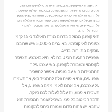
האי קופנגן הוא אי קטן שמשלב בתוכו חוויה של טיול משפחות, חופים
שקטים ומסיבות רועשות. המקום מפורסם במסיבות הפול מון שמושכות
עליהן עשרות אלפי תיירים. יחד עם זאת, בשנים האחרונות מציע קופנגן
מגוון רחב של אטרקציות למשפחות, שגם שומרי המסורת יוכלו להתחבר
עליהן. באי יש גם שירותי דת ואוכל כשר, כך שאין שום בעיה לשומרי
המסורת ליהנות בו.
האי קופנגן ממוקם בדרום מזרח תאילנד כ-15 ק"מ
צפונית לאי קוסמוי. באי גרים כ-5,000 איש שרובם
עוסקים בתיירות ובדייג.
אופציית ההגעה הכי טובה לאי היא באמצעות טיסה
לקוסמוי ומעבורת לקופנגן. באי עצמו עיקר
ההתניידות היא עם מוניות. אפשר להשכיר
אופנועים, זוהי אופציה זולה להתנייד באי, אך תשמרו
על עצמכם, אם אתם לא מיומנים באופנוע, אל
תשכירו אופנוע, זה עלול לעלות לכם ביוקר.
הדבר הכי טוב בקופנגן בשביל שומרי המסורת הוא
שהבאי יש פחות סדום ועמורה ביחס למקומות