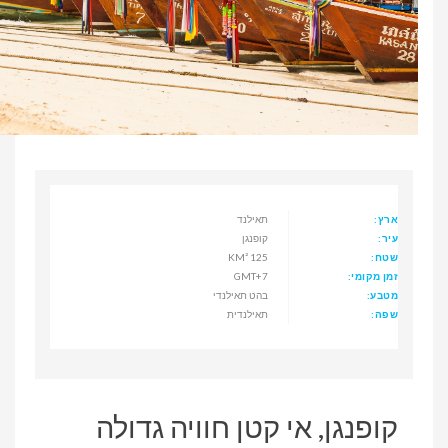
ארץ:
תאילנד
עיר:
קופנגן
שטח:
125 KM²
זמן מקומי:
GMT+7
מטבע:
בהט תאילנדי
שפה:
תאילנדית
קופנגן, אי קטן חוויה גדולה