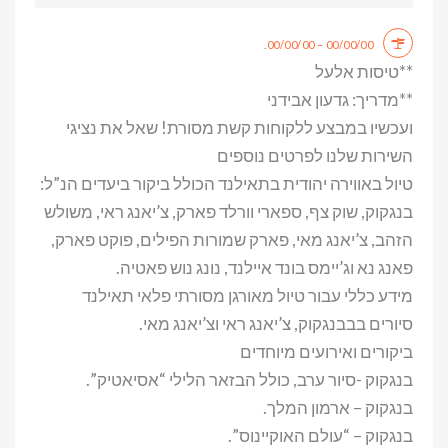
.
00/00/00 – 00/00/00
**טיסות אלעל
**מדריך: גדעון אבידני
ועכשיו במבצע ללקוחות קשת מסורת! שאל את נציגי
השירות שלנו לפרטים נוספים
טיול באווירה יהודית בתאילנד הכולל ביקור ביעדים הנ”ל:
בנגקוק, שוק צף, ספארי וורלד פארק, צ’יאנג ראי, משולש
הזהב, צ’יאנג מאי, פארק שמורות הפילים, פוקט פארק,
פאנג נא וג’יימס בונד איילנד, נונג נוש פאטיה.
מידע כללי עבור טיול מאורגן מסורתי פלאי תאילנד
סיורים בבבנגקוק, צ’יאנג ראי וצ’יאנג מאי.
ביקורים ואירועים מיוחדים
בנגקוק -סיור ערב, כולל הבזאר הלילי “אסיאטיק”.
בנגקוק – ארמון המלך.
בנגקוק – “עולם האוקיינוס”.