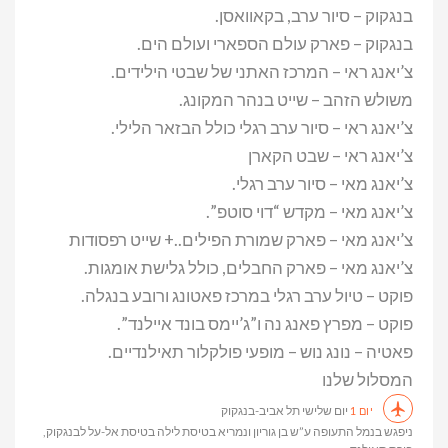
בנגקוק – סיור ערב, בקאוואסן.
בנגקוק – פארק עולם הספארי ועולם הים.
צ’יאנג ראי – המרכז האתני של שבטי הילידים.
משולש הזהב – שייט בנהר המקונג.
צ’יאנג ראי – סיור ערב רגלי כולל הבזאר הלילי.
צ’יאנג ראי – שבט הקארן
צ’יאנג מאי – סיור ערב רגלי.
צ’יאנג מאי – מקדש “דוי סוטפ”.
צ’יאנג מאי – פארק שמורת הפילים..+ שייט רפסודות
צ’יאנג מאי – פארק החבלים, כולל גלישת אומגות.
פוקט – טיול ערב רגלי במרכז פאטונג ורובע בנגלה.
פוקט – מפרץ פאנג נה ו”ג’יימס בונד איילנד”.
פאטיה – נונג נוש – מופעי פולקלור תאילנדיים.
המסלול שלנו
יום שלישי תל אביב-בנגקוק
יום 1
ניפגש בנמל התעופה ע”ש בן גוריון ונמריא בטיסת לילה בטיסת אל-על לבנגקוק,