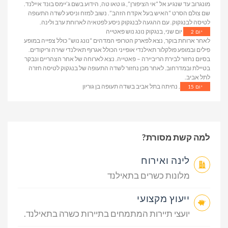
מונגרוב עד שנגיע אל “אי הציפורן”, גו טאו טה, הידוע בשם ג’יימס בונד איילנד.
שם צולם הסרט “האיש בעל אקדח הזהב”. נשוב למזח וניסע לשדה התעופה
לטיסה לבנגקוק. עם ההגעה לבנגקוק ניסע לפטאיה לארוחת ערב ולינה.
יום שני, בנגקוק נונג נוש פאטייה
יום 2
לאחר ארוחת בוקר, נצא לפארק הטרופי המדהים “נונג נוש” כולל צפייה במופע
פילים ובמופע פולקלור תאילנדי אופייני הכולל אגרוף תאילנדי שירה וריקודים.
בסיום נחזור לבירת הריביירה – פאטייה. נצא לארוחה של אחר הצהריים ונבקר
בטיילת ובמדרחוב. לאחר מכן נחזור לשדה התעופה של בנגקוק לטיסה חזרה
לתל אביב.
. נחיתה בתל אביב בשדה תעופה בן גוריון
יום 15
למה קשת מסורת?
לינה ואירוח
מלונות כשרים בתאילנד
ייעוץ מקצועי
יועצי תיירות המתמחים בתיירות כשרה בתאילנד.