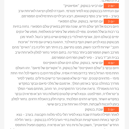
בירת תאילנד.
יום רביעי בנגקוק, “אסיאטיק”
יום 2
עם הנחיתה בבנגקוק נצא לסיור פנורמי. העברה למלון ויציאה לארוחת ערב
בערב – סיור ערב נוסף בקאוואסן, רובע הבילויים והתרמילאים המפורסם.
יום חמישי, בנגקוק, עולם הספארי
יום 3
היום ניכנס אל תוך עולם חדש, שונה ומרתק בפארק עולם הספארי. נחזה בחיות
בר רבות ובשלל מופעים. צפוי לנו מופע של ציפורים מאולפות, מופע של יונקים
ימיים (בעולם הים), אגרוף תאילנדי בין קופים ושייט בתוך ג’ונגל. לאחר מכן
מבנגקוק נצא לכיוון השוק הצף בתאילנד, ההגעה בשייט עם סירות “ארוכות
הזנב” ישירות לדוכני השוק, ממנו נתרשם, בין היתר תוך הליכה בין “האיים” מהם
מורכב השוק המפורסם ביותר במדינה. בתום הסיור נחזור למלון ולארוחת ערב
בבית חב”ד בערב – סיור לשוק הפרחים המפורסם.
יום שישי, בנגקוק, עולם הים ועולם האוקיינוס
יום 4
היום נבקר ב”עולם האוקיינוס” של בנגקוק, ה”אקווריום של סיאם”. זהו העולם
התת מימי הגדול ביותר בדרום מזרח אסיה, עולם מדהים בו ניחשף לכל החי התת
מימי – מדגיגים קטנים, יצורי ים שלא פגשנו ועד כרישים גדולים. נמשיך לסיור
מודרך במהלכו נבקר בארמון המלך, ארמונם של מלכי סיאם ונבקר במקדש
בודהה מאמרלד. נראה את כיכר הדמוקרטיה, הר הזהב, מתחם מגורי המלך
צ’יטראלדה, הפרלמנט. ונצא לשייט קלונגים (תעלות נהר הצ’או פראיה) נבקר
במקדש השחר, מקדש הדגים המלכותי, וניקח חלק בהאכלת הדגים. נחזור למלון
בזמן להכנות לשבתות, תפילה וארוחת ערב ביום שישי.
שבת, בנגקוק
יום 5
לאחר תפילה וסעודת שבת נצא לסיור רגלי בלווי מלווה הקבוצה. בערב – נצא
לביקור באחת האטרקציות הבולטות בחיי הערב/לילה בבנגקוק – בזאר הלילה
החדש “אסיאטיק”, השוכן על גדות נהר הצ’או פראיה. במקום הפעיל והתוסס