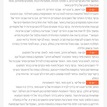
המושך אליו מבקרים רבים, כ-1500 חנויות, מסעדות רבות, מופעים פתוחים, גלגל
ענק ועוד מגוון של ביליים באזור.
יום ראשון, צ’אנג ראי, שבטי ההרים, דוי טונג
יום 6
העברה לנמל התעופה וטיסה לצא’נג ראי הממוקמת בצפון תאילנד, עם ההגעה
נבקר במרכז האתני של השבטים הצפוניים הייחודיים. אנו נראה שבטי ההר של
יאהו ואקה ממוקמים בגבעות באזור, שם נלמד את התרבויות והמאפיינים של
קבוצות אתניות מיוחדות. נבקר בבתי אומנים ונוכל לרכוש עבודות יד של מקומיים.
נמשיך ונלך לראות את שבט ההרים “קארן” שנודעה בעולם כ”שבט ארוכות
הצוואר”. אנחנו נראה את התופעה המיוחדת הזאת ונלמד על הסיבות מדוע
נערות השבט לובשות טבעות סביב הצוואר. נצא לביקור מיוחד בדואי טונג,
המלכה האם גני, שם נאכל ארוחת ערב במלון. בערב, נצא לסיור מודרך במרכז
העיר ובשוק הלילה.
יום שני, משולש הזהב, מאה-סאי, לאוס, שייט על המקונג
יום 7
בבוקר נעשה סיור באזור המכונה “משולש הזהב” וממוקם בצומת הגבול עם
בורמה, לאוס ונהר מאה-סאי. האזור שימש כמרכז לגידול אופיום וסחר שנבנה על
ידי השבטים באזור. נבקר בעיר הגבול מאה-סאי ונקיים שייט בנהר המקונג
שהתפרסם מאד בתקופת מלחמת וייטנאם, במהלכו נצפה על מיאנמר ונערוך
ביקור קצר בלאוס. ונחזור למזח שממנו ניסע חזרה לצ’אנג ראי. ארוחת ערב
במלון.
יום שלישי, צ’אנג-מאי, כפרי האומנויות
יום 8
נעזוב את צ’יאנג ראי בדרך לבירה הצפונית של צ’יאנג מאי, בדרך בה נעצור
במקדש הלבן. נבקר בכפרי האמנות המפורסמים כגון תעשיית עץ הגילוף, ייצור
שמשיות צבעוניות ועוד. נמשיך וניסע בדרך העולה בהר אל דוי סוטפ הנמצא
בגובה 1400 מטר אחד מארבעת המקדשים החשובים בארץ זו, עליה במעלה
הדרקון בו מצויים כ-309 מדרגות ונצפה בסטופה מזהב, נשקיף על הנוף שבפסגת