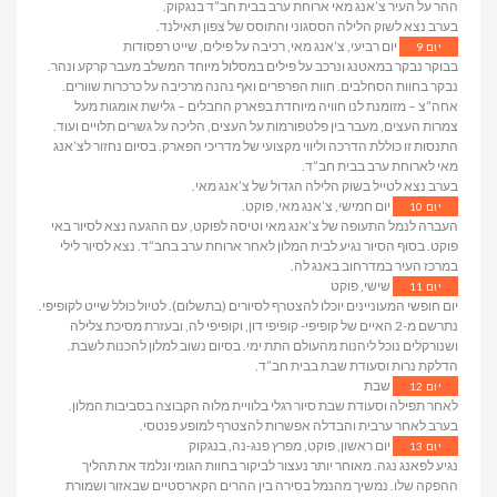
ההר על העיר צ’אנג מאי ארוחת ערב בבית חב”ד בנגקוק.
בערב נצא לשוק הלילה הססגוני והתוסס של צפון תאילנד.
יום רביעי, צ’אנג מאי, רכיבה על פילים, שייט רפסודות
יום 9
בבוקר נבקר במאטנג ונרכב על פילים במסלול מיוחד המשלב מעבר קרקע ונהר.
נבקר בחוות הסחלבים. חוות הפרפרים ואף נהנה מרכיבה על כרכרות שוורים.
אחה”צ – מזומנת לנו חוויה מיוחדת בפארק החבלים – גלישת אומגות מעל
צמרות העצים, מעבר בין פלטפורמות על העצים, הליכה על גשרים תלויים ועוד.
התנסות זו כוללת הדרכה וליווי מקצועי של מדריכי הפארק. בסיום נחזור לצ’אנג
מאי לארוחת ערב בבית חב”ד.
בערב נצא לטייל בשוק הלילה הגדול של צ’אנג מאי.
יום חמישי, צ’אנג מאי, פוקט.
יום 10
העברה לנמל התעופה של צ’אנג מאי וטיסה לפוקט, עם ההגעה נצא לסיור באי
פוקט. בסוף הסיור נגיע לבית המלון לאחר ארוחת ערב בחב”ד. נצא לסיור לילי
במרכז העיר במדרחוב באנג לה.
שישי, פוקט
יום 11
יום חופשי המעוניינים יוכלו להצטרף לסיורים (בתשלום). לטיול כולל שייט לקופיפי.
נתרשם מ-2 האיים של קופיפי- קופיפי דון, וקופיפי לה, ובעזרת מסיכת צלילה
ושנורקלים נוכל ליהנות מהעולם התת ימי. בסיום נשוב למלון להכנות לשבת.
הדלקת נרות וסעודת שבת בבית חב”ד.
שבת
יום 12
לאחר תפילה וסעודת שבת סיור רגלי בלוויית מלוה הקבוצה בסביבות המלון.
בערב לאחר ערבית והבדלה אפשרות להצטרף למופע פנטסי.
יום ראשון, פוקט, מפרץ פנג-נה, בנגקוק
יום 13
נגיע לפאנג נגה. מאוחר יותר נעצור לביקור בחוות הגומי ונלמד את תהליך
ההפקה שלו. נמשיך מהנמל בסירה בין ההרים הקארסטיים שבאזור ושמורת