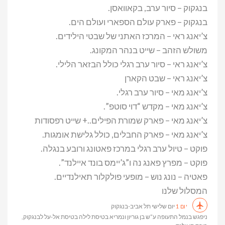
בנגקוק – סיור ערב, בקאוואסן.
בנגקוק – פארק עולם הספארי ועולם הים.
צ’יאנג ראי – המרכז האתני של שבטי הילידים.
משולש הזהב – שייט בנהר המקונג.
צ’יאנג ראי – סיור ערב רגלי כולל הבזאר הלילי.
צ’יאנג ראי – שבט הקארן
צ’יאנג מאי – סיור ערב רגלי.
צ’יאנג מאי – מקדש “דוי סוטפ”.
צ’יאנג מאי – פארק שמורת הפילים..+ שייט רפסודות
צ’יאנג מאי – פארק החבלים, כולל גלישת אומגות.
פוקט – טיול ערב רגלי במרכז פאטונג ורובע בנגלה.
פוקט – מפרץ פאנג נה ו”ג’יימס בונד איילנד”.
פאטיה – נונג נוש – מופעי פולקלור תאילנדיים.
המסלול שלנו
יום שלישי תל אביב-בנגקוק
יום 1
ניפגש בנמל התעופה ע”ש בן גוריון ונמריא בטיסת לילה בטיסת אל-על לבנגקוק,