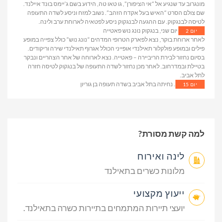
מונגרוב עד שנגיע אל “אי הציפורן”, גו טאו טה, הידוע בשם ג’יימס בונד איילנד.
שם צולם הסרט “האיש בעל אקדח הזהב”. נשוב למזח וניסע לשדה התעופה
לטיסה לבנגקוק. עם ההגעה לבנגקוק ניסע לפטאיה לארוחת ערב ולינה.
יום שני, בנגקוק נונג נוש פאטייה
יום 2
לאחר ארוחת בוקר, נצא לפארק הטרופי המדהים “נונג נוש” כולל צפייה במופע
פילים ובמופע פולקלור תאילנדי אופייני הכולל אגרוף תאילנדי שירה וריקודים.
בסיום נחזור לבירת הריביירה – פאטייה. נצא לארוחה של אחר הצהריים ונבקר
בטיילת ובמדרחוב. לאחר מכן נחזור לשדה התעופה של בנגקוק לטיסה חזרה
לתל אביב.
. נחיתה בתל אביב בשדה תעופה בן גוריון
יום 15
למה קשת מסורת?
לינה ואירוח
מלונות כשרים בתאילנד
ייעוץ מקצועי
יועצי תיירות המתמחים בתיירות כשרה בתאילנד.