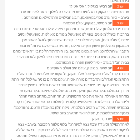
בירת תאילנד.
יום רביעי בנגקוק, “אסיאטיק”
יום 2
עם הנחיתה בבנגקוק נצא לסיור פנורמי. העברה למלון ויציאה לארוחת ערב
בערב – סיור ערב נוסף בקאוואסן, רובע הבילויים והתרמילאים המפורסם.
יום חמישי, בנגקוק, עולם הספארי
יום 3
היום ניכנס אל תוך עולם חדש, שונה ומרתק בפארק עולם הספארי. נחזה בחיות
בר רבות ובשלל מופעים. צפוי לנו מופע של ציפורים מאולפות, מופע של יונקים
ימיים (בעולם הים), אגרוף תאילנדי בין קופים ושייט בתוך ג’ונגל. לאחר מכן
מבנגקוק נצא לכיוון השוק הצף בתאילנד, ההגעה בשייט עם סירות “ארוכות
הזנב” ישירות לדוכני השוק, ממנו נתרשם, בין היתר תוך הליכה בין “האיים” מהם
מורכב השוק המפורסם ביותר במדינה. בתום הסיור נחזור למלון ולארוחת ערב
בבית חב”ד בערב – סיור לשוק הפרחים המפורסם.
יום שישי, בנגקוק, עולם הים ועולם האוקיינוס
יום 4
היום נבקר ב”עולם האוקיינוס” של בנגקוק, ה”אקווריום של סיאם”. זהו העולם
התת מימי הגדול ביותר בדרום מזרח אסיה, עולם מדהים בו ניחשף לכל החי התת
מימי – מדגיגים קטנים, יצורי ים שלא פגשנו ועד כרישים גדולים. נמשיך לסיור
מודרך במהלכו נבקר בארמון המלך, ארמונם של מלכי סיאם ונבקר במקדש
בודהה מאמרלד. נראה את כיכר הדמוקרטיה, הר הזהב, מתחם מגורי המלך
צ’יטראלדה, הפרלמנט. ונצא לשייט קלונגים (תעלות נהר הצ’או פראיה) נבקר
במקדש השחר, מקדש הדגים המלכותי, וניקח חלק בהאכלת הדגים. נחזור למלון
בזמן להכנות לשבתות, תפילה וארוחת ערב ביום שישי.
שבת, בנגקוק
יום 5
לאחר תפילה וסעודת שבת נצא לסיור רגלי בלווי מלווה הקבוצה. בערב – נצא
לביקור באחת האטרקציות הבולטות בחיי הערב/לילה בבנגקוק – בזאר הלילה
החדש “אסיאטיק”, השוכן על גדות נהר הצ’או פראיה. במקום הפעיל והתוסס