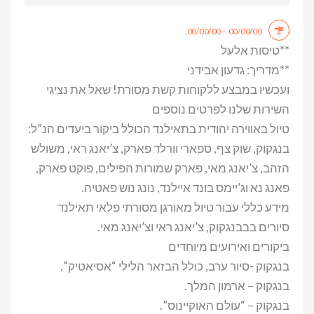
.
00/00/00 – 00/00/00
**טיסות אלעל
**מדריך: גדעון אבידני
ועכשיו במבצע ללקוחות קשת מסורת! שאל את נציגי
השירות שלנו לפרטים נוספים
טיול באווירה יהודית בתאילנד הכולל ביקור ביעדים הנ”ל:
בנגקוק, שוק צף, ספארי וורלד פארק, צ’יאנג ראי, משולש
הזהב, צ’יאנג מאי, פארק שמורות הפילים, פוקט פארק,
פאנג נא וג’יימס בונד איילנד, נונג נוש פאטיה.
מידע כללי עבור טיול מאורגן מסורתי פלאי תאילנד
סיורים בבבנגקוק, צ’יאנג ראי וצ’יאנג מאי.
ביקורים ואירועים מיוחדים
בנגקוק -סיור ערב, כולל הבזאר הלילי “אסיאטיק”.
בנגקוק – ארמון המלך.
בנגקוק – “עולם האוקיינוס”.