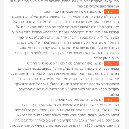
המושך אליו מבקרים רבים, כ-1500 חנויות, מסעדות רבות, מופעים פתוחים, גלגל
ענק ועוד מגוון של ביליים באזור.
יום ראשון, צ’אנג ראי, שבטי ההרים, דוי טונג
יום 6
העברה לנמל התעופה וטיסה לצא’נג ראי הממוקמת בצפון תאילנד, עם ההגעה
נבקר במרכז האתני של השבטים הצפוניים הייחודיים. אנו נראה שבטי ההר של
יאהו ואקה ממוקמים בגבעות באזור, שם נלמד את התרבויות והמאפיינים של
קבוצות אתניות מיוחדות. נבקר בבתי אומנים ונוכל לרכוש עבודות יד של מקומיים.
נמשיך ונלך לראות את שבט ההרים “קארן” שנודעה בעולם כ”שבט ארוכות
הצוואר”. אנחנו נראה את התופעה המיוחדת הזאת ונלמד על הסיבות מדוע
נערות השבט לובשות טבעות סביב הצוואר. נצא לביקור מיוחד בדואי טונג,
המלכה האם גני, שם נאכל ארוחת ערב במלון. בערב, נצא לסיור מודרך במרכז
העיר ובשוק הלילה.
יום שני, משולש הזהב, מאה-סאי, לאוס, שייט על המקונג
יום 7
בבוקר נעשה סיור באזור המכונה “משולש הזהב” וממוקם בצומת הגבול עם
בורמה, לאוס ונהר מאה-סאי. האזור שימש כמרכז לגידול אופיום וסחר שנבנה על
ידי השבטים באזור. נבקר בעיר הגבול מאה-סאי ונקיים שייט בנהר המקונג
שהתפרסם מאד בתקופת מלחמת וייטנאם, במהלכו נצפה על מיאנמר ונערוך
ביקור קצר בלאוס. ונחזור למזח שממנו ניסע חזרה לצ’אנג ראי. ארוחת ערב
במלון.
יום שלישי, צ’אנג-מאי, כפרי האומנויות
יום 8
נעזוב את צ’יאנג ראי בדרך לבירה הצפונית של צ’יאנג מאי, בדרך בה נעצור
במקדש הלבן. נבקר בכפרי האמנות המפורסמים כגון תעשיית עץ הגילוף, ייצור
שמשיות צבעוניות ועוד. נמשיך וניסע בדרך העולה בהר אל דוי סוטפ הנמצא
בגובה 1400 מטר אחד מארבעת המקדשים החשובים בארץ זו, עליה במעלה
הדרקון בו מצויים כ-309 מדרגות ונצפה בסטופה מזהב, נשקיף על הנוף שבפסגת