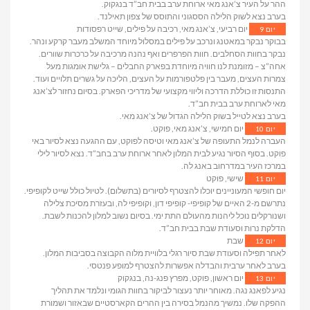
ההר על העיר צ’אנג מאי ארוחת ערב בבית חב”ד בנגקוק.
בערב נצא לשוק הלילה הססגוני והתוסס של צפון תאילנד.
יום רביעי, צ’אנג מאי, רכיבה על פילים, שייט רפסודות
יום 9
בבוקר נבקר במאטנג ונרכב על פילים במסלול מיוחד המשלב מעבר קרקע ונהר.
נבקר בחוות הסחלבים. חוות הפרפרים ואף נהנה מרכיבה על כרכרות שוורים.
אחה”צ – מזומנת לנו חוויה מיוחדת בפארק החבלים – גלישת אומגות מעל
צמרות העצים, מעבר בין פלטפורמות על העצים, הליכה על גשרים תלויים ועוד.
התנסות זו כוללת הדרכה וליווי מקצועי של מדריכי הפארק. בסיום נחזור לצ’אנג
מאי לארוחת ערב בבית חב”ד.
בערב נצא לטייל בשוק הלילה הגדול של צ’אנג מאי.
יום חמישי, צ’אנג מאי, פוקט.
יום 10
העברה לנמל התעופה של צ’אנג מאי וטיסה לפוקט, עם ההגעה נצא לסיור באי
פוקט. בסוף הסיור נגיע לבית המלון לאחר ארוחת ערב בחב”ד. נצא לסיור לילי
במרכז העיר במדרחוב באנג לה.
שישי, פוקט
יום 11
יום חופשי המעוניינים יוכלו להצטרף לסיורים (בתשלום). לטיול כולל שייט לקופיפי.
נתרשם מ-2 האיים של קופיפי- קופיפי דון, וקופיפי לה, ובעזרת מסיכת צלילה
ושנורקלים נוכל ליהנות מהעולם התת ימי. בסיום נשוב למלון להכנות לשבת.
הדלקת נרות וסעודת שבת בבית חב”ד.
שבת
יום 12
לאחר תפילה וסעודת שבת סיור רגלי בלוויית מלוה הקבוצה בסביבות המלון.
בערב לאחר ערבית והבדלה אפשרות להצטרף למופע פנטסי.
יום ראשון, פוקט, מפרץ פנג-נה, בנגקוק
יום 13
נגיע לפאנג נגה. מאוחר יותר נעצור לביקור בחוות הגומי ונלמד את תהליך
ההפקה שלו. נמשיך מהנמל בסירה בין ההרים הקארסטיים שבאזור ושמורת