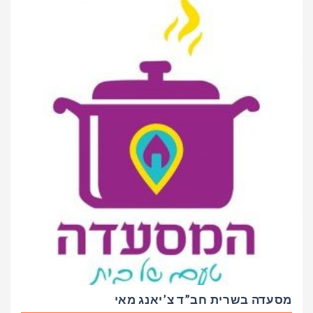
מסעדה בשרית חב”ד צ’יאנג מאי