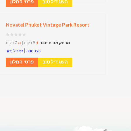
השג דיל טוב
פרטי המלון
Novatel Phuket Vintage Park Resort
מרחק מבית חבד
9 דקות |
7 דקות
|
הצג מפה
לאכול כשר
השג דיל טוב
פרטי המלון