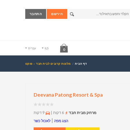
הירשם
התחבר
ILS
עברית
0
דף הבית
מלונות קרובים לבית חבד – פוקט
Deevana Patong Resort & Spa
מרחק מבית חבד
6 דקות |
9 דקות
|
הצג מפה
לאכול כשר