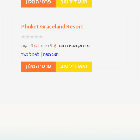
השג דיל טוב
פרטי המלון
Phuket Graceland Resort
מרחק מבית חבד
9 דקות |
3 דקות
|
הצג מפה
לאכול כשר
השג דיל טוב
פרטי המלון