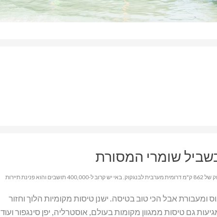
 בשביל שומרי המסורת
האי פוקט הוא האי הגדול מבין איי תאילנד והוא שוכן בים אנדמן במרחק של 862 ק"מ דרומית מערבית לבנגקוק. באי יש קרוב ל-400,000 תושבים והוא פנינת תיירות
ס ומעבורת אבל הכי טוב בטיסה. ישנן טיסות מקומיות הלוך וחזור
גיעות גם טיסות ממגוון מקומות בעולם, אוסטרליה, יפן סינגפור ועוד.