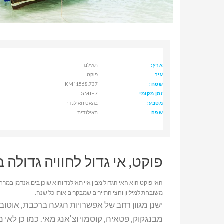
ארץ:
תאילנד
עיר:
פוקט
שטח:
1568.737 KM²
זמן מקומי:
GMT+7
מטבע:
בהאט תאילנדי
שפה:
תאילנדית
פוקט, אי גדול לחוויה גדולה
משובחת למיליון וחצי התיירים שמבקרים אותו כל שנה.
ישנן מגוון רחב של אפשרויות הגעה ברכבת, אוטובו
מבנגקוק, פטאיה, קוסמוי וצ'אנג מאי. כמו כן לאי מ