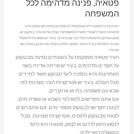
פטאיה, פנינה מדהימה לכל
המשפחה
רוצים פנינה סמוכה לים שנמצאת רק שעתיים נסיעה מבנגקוק והיא
מתאימה מאוד לשומרי מסורת ולמשפחות. קבלו את פטאיה. במקום יש
מגוון אטרקציות מעולות לכל דבר שרק תירצו. בעיר יש אפשרות להתפלל
את כל התפילות בבית כנסת, ואפשר למלא בקלות את הבטן באוכל כשר
ואיכותי.
העיר פטאיה ממוקמת על כשעתיים נסיעה מבנגקוק
על חופי ים מדהימים. בעיר יש פריחה אדירה בשני
האחרונות והיא נהפכה ליעד מבוקש מאוד לתיירים
מכל העולם. בעיר יש אטרקציות העיר מצוינות למי
שבא עם משפחה, בת זוג או חברים.
אם אתם מקדישים לתאילנד כשבוע או עשרה ימים,
לבטח תקדישו לבנגקוק מספר ימים. אם אתם רוצים
לצאת מבנגקוק לחופים, אטרקציות מצוינות, מבלי
לנסוע רחוק לדרום או לצפון, פטאיה היא היעד
המושלם בשבילכם.