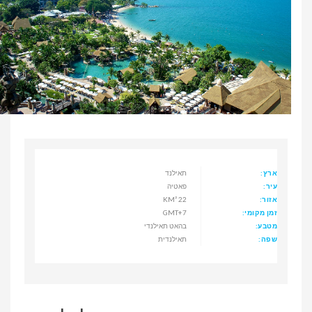
ארץ:
תאילנד
עיר:
פאטיה
אזור:
22 KM²
זמן מקומי:
GMT+7
מטבע:
בהאט תאילנדי
שפה:
תאילנדית