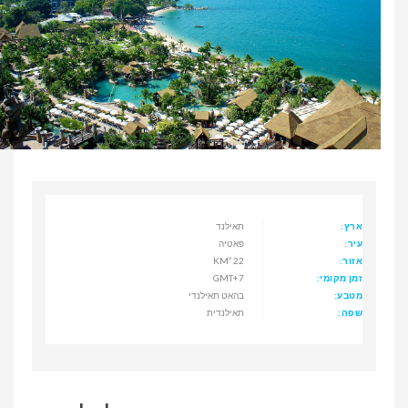
ארץ:
תאילנד
עיר:
פאטיה
אזור:
22 KM²
זמן מקומי:
GMT+7
מטבע:
בהאט תאילנדי
שפה:
תאילנדית