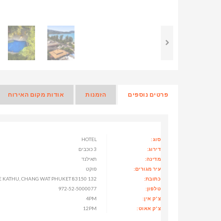
פרטים נוספים
הזמנות
אודות מקום האירוח
סוג:
HOTEL
דירוג:
3 כוכבים
מדינה:
תאילנד
עיר מגורים:
פוקט
כתובת:
132 THANON THAWEWONG, TAMBON PATONG, AMPHOE KATHU, CHANG WAT PHUKET 83150, תאילנד
טלפון:
972-52-5000077
צ'ק אין:
4PM
צ'ק אאוט:
12PM