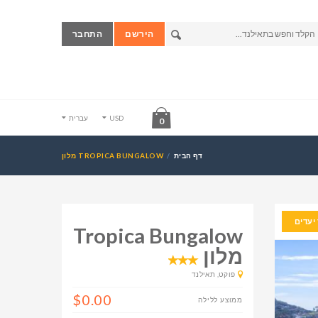
הירשם
התחבר
USD
עברית
0
דף הבית
TROPICA BUNGALOW מלון
יעדים
Tropica Bungalow
מלון
פוקט, תאילנד
$0.00
ממוצע ללילה