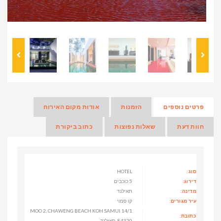
פרטים נוספים
הזמנות
אודות מקום האירוח
חוות דעת
שאלות נפוצות
כתוב ביקורת
סוג:
HOTEL
דירוג:
5 כוכבים
מדינה:
תאילנד
עיר מגורים:
קו סמוי
14/1 MOO 2, CHAWENG BEACH KOH SAMUI
כתובת:
84320, תאילנד