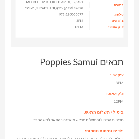
37/90-1 MOO.3 T.BOPHUT, KOH SAMUI,,
כתובת:
SURATTHANI, สุราษฎร์ธานี 84320, תאילנד
טלפון:
972-52-5000077
צ'ק אין:
3PM
צ'ק אאוט:
12PM
תנאים Poppies Samui
צ'ק אין:
3PM
צ'ק אאוט:
12PM
ביטול / תשלום מראש:
מדיניות הביטול והתשלום מראש משתנה בהתאם לסוג החדר.
ילדים ומיטות נוספות:
במלון שלנו הילדים יתקבלו בברכה, כל סוגי החדרים כוללים מיטות נוספות