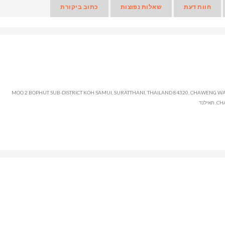
חוות דעת
שאלות נפוצות
כתוב ביקורת
155/44 MOO 2 BOPHUT SUB-DISTRICT KOH SAMUI, SURATTHANI, THAILAND 84320, CHAWENG W
לנד