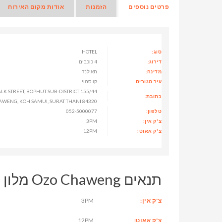
פרטים נוספים
הזמנות
אודות מקום האירוח
סוג:
HOTEL
דירוג:
4 כוכבים
מדינה:
תאילנד
עיר מגורים:
קו סמוי
ALK STREET, BOPHUT SUB-DISTRICT
כתובת:
CHAWENG, KOH SAMUI, SURAT THANI 84320, תאי
טלפון:
052-5000077
צ'ק אין:
3PM
צ'ק אאוט:
12PM
תנאים Ozo Chaweng מלון
צ'ק אין:
3PM
צ'ק אאוט:
12PM