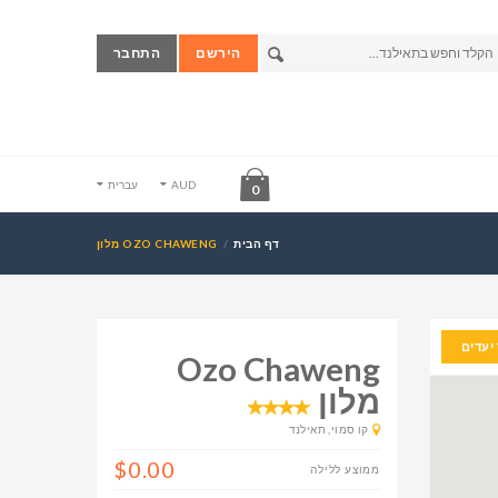
הירשם
התחבר
AUD
עברית
0
דף הבית
OZO CHAWENG מלון
יעדים
Ozo Chaweng
מלון
קו סמוי, תאילנד
$0.00
ממוצע ללילה