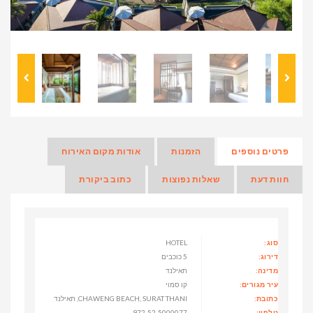
פרטים נוספים
הזמנות
אודות מקום האירוח
חוות דעת
שאלות נפוצות
כתוב ביקורת
סוג:
HOTEL
דירוג:
5 כוכבים
מדינה:
תאילנד
עיר מגורים:
קו סמוי
כתובת:
CHAWENG BEACH, SURAT THANI, תאילנד
טלפון:
972-52-5000077