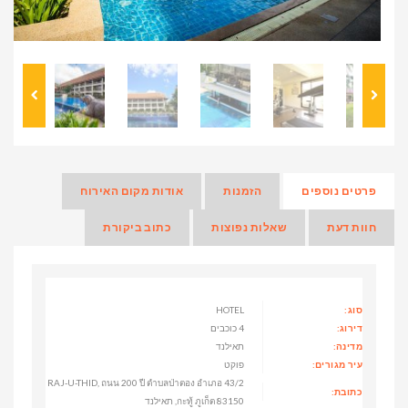
פרטים נוספים
הזמנות
אודות מקום האירוח
חוות דעת
שאלות נפוצות
כתוב ביקורת
סוג:
HOTEL
דירוג:
4 כוכבים
מדינה:
תאילנד
עיר מגורים:
פוקט
43/2 RAJ-U-THID, ถนน 200 ปี ตำบลป่าตอง อำเภอ
כתובת:
กะทู้ ภูเก็ต 83150, תאילנד