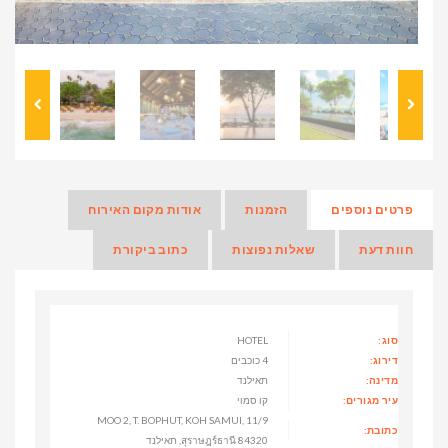
פרטים נוספים
הזמנות
אודות מקום האירוח
חוות דעת
שאלות נפוצות
כתוב ביקורת
סוג:
HOTEL
דירוג:
4 כוכבים
מדינה:
תאילנד
עיר מגורים:
קו סמוי
11/9 MOO 2, T. BOPHUT, KOH SAMUI,
כתובת:
สุราษฎร์ธานี 84320, תאילנד