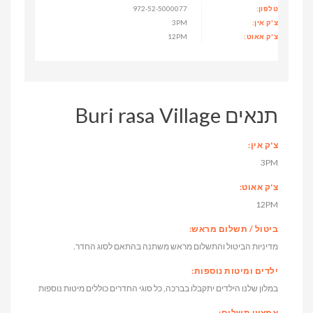
טלפון:
972-52-5000077
צ'ק אין:
3PM
צ'ק אאוט:
12PM
תנאים Buri rasa Village
צ'ק אין:
3PM
צ'ק אאוט:
12PM
ביטול / תשלום מראש:
מדיניות הביטול והתשלום מראש משתנה בהתאם לסוג החדר.
ילדים ומיטות נוספות:
במלון שלנו הילדים יתקבלו בברכה, כל סוגי החדרים כוללים מיטות נוספות
אמצעי תשלום: