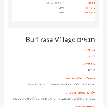
טלפון:
972-52-5000077
צ'ק אין:
3PM
צ'ק אאוט:
12PM
תנאים Buri rasa Village
צ'ק אין:
3PM
צ'ק אאוט:
12PM
ביטול / תשלום מראש:
מדיניות הביטול והתשלום מראש משתנה בהתאם לסוג החדר.
ילדים ומיטות נוספות:
במלון שלנו הילדים יתקבלו בברכה, כל סוגי החדרים כוללים מיטות נוספות
אמצעי תשלום: