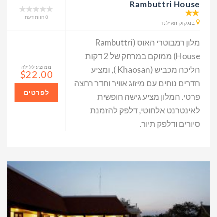
Rambuttri House
0 חוות דעת
בנגקוק תאילנד
מלון רמבוטרי האוס (Rambuttri
House) ממוקם במרחק של 2 דקות
ממוצע ללילה
הליכה מכביש (Khaosan ), ומציע
$22.00
חדרים נוחים עם מיזוג אוויר וחדר רחצה
לפרטים
פרטי. המלון מציע גישה חופשית
לאינטרנט אלחוטי, דלפק להזמנת
סיורים ודלפק תיור.