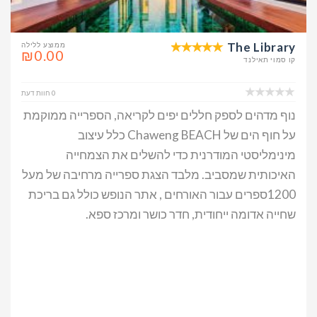
The Library
ממוצע ללילה
₪0.00
קו סמוי תאילנד
0 חוות דעת
נוף מדהים לספק חללים יפים לקריאה, הספרייה ממוקמת
על חוף הים של Chaweng BEACH כלל עיצוב
מינימליסטי המודרנית כדי להשלים את הצמחייה
האיכותית שמסביב. מלבד הצגת ספרייה מרחיבה של מעל
1200ספרים עבור האורחים , אתר הנופש כולל גם בריכת
שחייה אדומה ייחודית, חדר כושר ומרכז ספא.