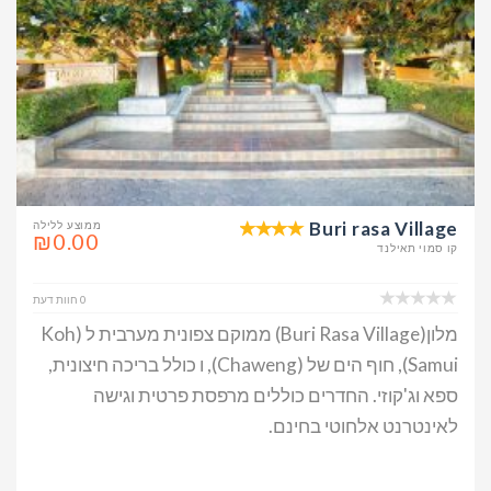
Buri rasa Village
ממוצע ללילה
₪0.00
קו סמוי תאילנד
0 חוות דעת
מלון(Buri Rasa Village) ממוקם צפונית מערבית ל (Koh
Samui), חוף הים של (Chaweng), ו כולל בריכה חיצונית,
ספא וג'קוזי. החדרים כוללים מרפסת פרטית וגישה
לאינטרנט אלחוטי בחינם.