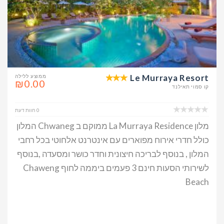
Le Murraya Resort
ממוצע ללילה
₪0.00
קו סמוי תאילנד
0 חוות דעת
מלון La Murraya Residence ממוקם ב Chwaneg המלון
כולל חדרי אירוח מפוארים עם אינטרנט אלחוטי בכל רחבי
המלון , בנוסף לבריכה חיצונית וחדר כושר ומסעדה ,בנוסף
לשירותי הסעות חינם 3 פעמים ביממה לחוף Chaweng
Beach