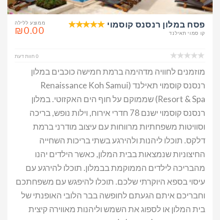
פסח במלון רנסנס קוסמוי
ממוצע ללילה
₪0.00
קו סמוי תאילנד
0 חוות דעת
מוזמנים לחוויה מדהימה ברמת חמישה כוכבים במלון
רנסנס קוסמוי תאילנד (Renaissance Koh Samui
Resort & Spa) שממוקם על חוף הים האקזוטי. במלון
רנסנס קוסמוי ישנם 78 חדרי אירוח, וילות נופש, בריכה
וסוויטות משפחתיות מרווחות עם עיצוב מודרני ברמת
דלקס. תוכלו ליהנות ולהירגע בשתי בריכות השחייה
החיצוניות שנמצאות בבית המלון, כאשר הילדים יהנו
מהבריכה לילדים הממוקמת בבמלון. תוכלו להירגע עם
עיסוי בספא היוקרתי שלכם. תוכלו להיפגש עם משפחתכם
וחבריכם איתם הגעתם לחופשה בבר הלובי האופנתי של
בית המלון או לספוג את השמש וליהנות מאווירה קיצית