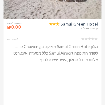
Samui Green Hotel
ממוצע ללילה
₪0.00
קו סמוי תאילנד
0 חוות דעת
מלון Samui Green Hotel ממוקם ב Chaweng קרוב
לשדה התעופה Samui Airport כלל מסעדה ואינטרנט
אלחוטי בכל המלון , גישה ישירה לחוף