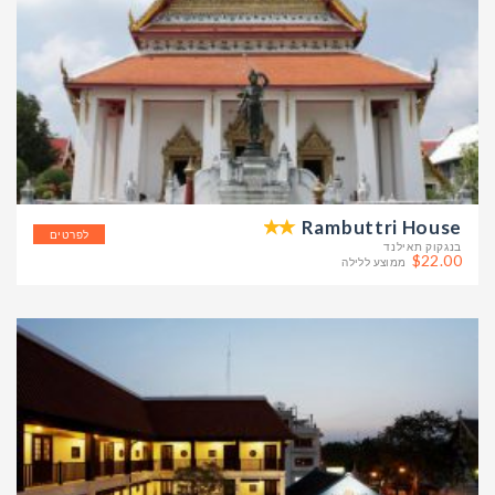
Rambuttri House
לפרטים
בנגקוק תאילנד
$22.00
ממוצע ללילה