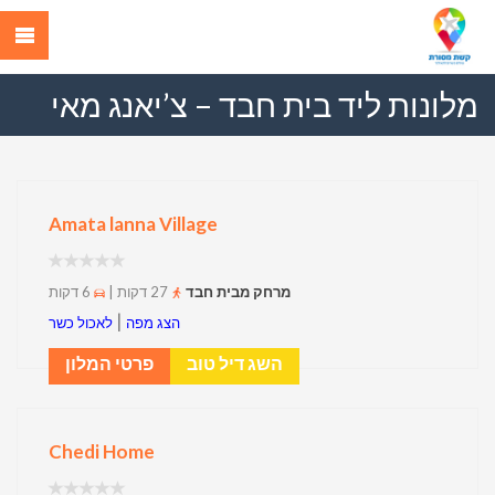
מלונות ליד בית חבד – צ’יאנג מאי
Amata lanna Village
מרחק מבית חבד
27 דקות |
6 דקות
|
הצג מפה
לאכול כשר
השג דיל טוב
פרטי המלון
Chedi Home