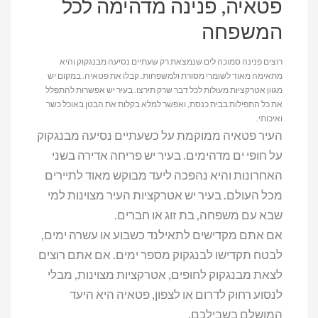
פטאיה, פנינה מדהימה לכל
המשפחה
רוצים פנינה סמוכה לים שנמצאת רק שעתיים נסיעה מבנגקוק והיא
מתאימה מאוד לשומרי מסורת ולמשפחות. קבלו את פטאיה. במקום יש
מגוון אטרקציות מעולות לכל דבר שרק תירצו. בעיר יש אפשרות להתפלל
את כל התפילות בבית כנסת, ואפשר למלא בקלות את הבטן באוכל כשר
ואיכותי.
העיר פטאיה ממוקמת על כשעתיים נסיעה מבנגקוק
על חופי ים מדהימים. בעיר יש פריחה אדירה בשני
האחרונות והיא נהפכה ליעד מבוקש מאוד לתיירים
מכל העולם. בעיר יש אטרקציות העיר מצוינות למי
שבא עם משפחה, בת זוג או חברים.
אם אתם מקדישים לתאילנד כשבוע או עשרה ימים,
לבטח תקדישו לבנגקוק מספר ימים. אם אתם רוצים
לצאת מבנגקוק לחופים, אטרקציות מצוינות, מבלי
לנסוע רחוק לדרום או לצפון, פטאיה היא היעד
המושלם בשבילכם.