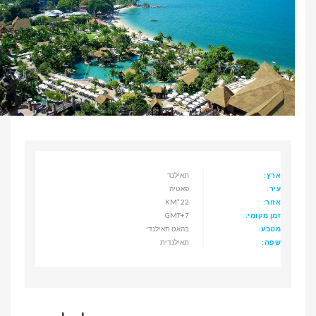
ארץ:
תאילנד
עיר:
פאטיה
אזור:
22 KM²
זמן מקומי:
GMT+7
מטבע:
בהאט תאילנדי
שפה:
תאילנדית