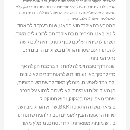
לתאילנד. המקום מציע כל כך הרבה חוויות לכולם, גם לשומרי מסורת
שבאים לבד עם חברים וגם לבעלי משפחות. לציבור המסורתי בבנגקוק לא
מציעה רק שפע של אטרקציות אלא אפילו ניתן להתפלל בה בבית כנסת
ולאכול כשר, איפה? תגלו בהמשך...
המטבע בתאילנד הוא הבאט, שזה בערך דולר אחד
ל-30 באט. המחירים בתאילנד הם לרוב זולים מאוד.
תשתדלו שיהיה עליכם כסף קטן כי יהיה לכם קשה
להסתדר עם שטרות גדולים בשווקים הרבים ועם
נהגי המוניות.
ישנה דרך טובה ויעילה להתנייד ברכבת הקלה אך
כדי לחסוך באי נעימויות שלראות דברים לא טובים
ולהיצמד לאנשים, מומלץ מאוד להשתמש במוניות,
הן מאוד זולות ואמינות. לא לשכוח לנסוע על הרכב
שהכי מאפיין את בנגקוק, והוא הטוקטוק.
ביציאה משדה התעופה BKK, שהוא הגדול מבין שני
שדות התעופה הבין לאומיים וסביר להניח שתנחתו
בו, יש מוניות מפוארות ויקרות סתם. מומלץ מאוד