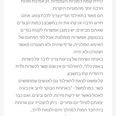
לרדת קומה למוניות העממיות. הן אמינות וזולות
הרבה יותר מהמוניות היקרות.
חם מאוד בתאילנד ועדיין צריך ללכת צנוע. אתם
תזיעו הרבה אז קחו את זה בחשבון בכמות הבגדים
שאתם מביאים. יש כמובן אפשרות לקנות בגדים
בבנגקוק, אפשרות מומלצת, אבל לפי הפתגם של
האימא הפולנייה, עדיף שיהיה ולא תצטרכו מאשר
תצטרכו ולא יהיה.
באותה נשימה של צניעות צריך לדבר על כשרות.
באופן כללי, לתאילנדים אין שום קשר לכשרות ולדת
היהודית קחו בחשבון.
קל ופשוט לצאת לתאילנד גם לאנשים שמחפשים
כשר, כמו למשל - "בארוחת הבוקר לרוב אין בעיה
לאכול כאשר יש ירקות פירות, לחם וביצים. ואם כבר
יצאתם לטיולי יום וסיורים - ניתן להצטייד עם ארוחת
בית חבד חמות למהלך היום ולצאת לדרך..