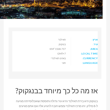
ארץ:
תאילנד
עיר:
בנגקוק
1568.737 KM²
AREA:
GMT+7
LOCAL TIME:
CURRENCY:
באהט תאילנדי
LANGUAGE:
תאי
אז מה כל כך מיוחד בבנגקוק?
בנגקוק היא בירת תאילנד והיא עיר גדולה ותוססת שאוכלוסייתה מגיעה
ל-8 מיליון. זהו מרכז תאילנד וממש חובה להגיע אליו אם אתם מגיעים