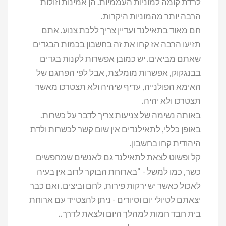
לרדת קומה למוניות העממיות. הן אמינות וזולות
הרבה יותר מהמוניות היקרות.
חם מאוד בתאילנד ועדיין צריך ללכת צנוע. אתם
תזיעו הרבה אז קחו את זה בחשבון בכמות הבגדים
שאתם מביאים. יש כמובן אפשרות לקנות בגדים
בבנגקוק, אפשרות מומלצת, אבל לפי הפתגם של
האימא הפולנייה, עדיף שיהיה ולא תצטרכו מאשר
תצטרכו ולא יהיה.
באותה נשימה של צניעות צריך לדבר על כשרות.
באופן כללי, לתאילנדים אין שום קשר לכשרות ולדת
היהודית קחו בחשבון.
קל ופשוט לצאת לתאילנד גם לאנשים שמחפשים
כשר, כמו למשל - "בארוחת הבוקר לרוב אין בעיה
לאכול כאשר יש ירקות פירות, לחם וביצים. ואם כבר
יצאתם לטיולי יום וסיורים - ניתן להצטייד עם ארוחת
בית חבד חמות למהלך היום ולצאת לדרך..