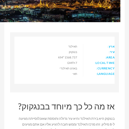
ארץ:
תאילנד
עיר:
בנגקוק
1568.737 KM²
AREA:
GMT+7
LOCAL TIME:
CURRENCY:
באהט תאילנדי
LANGUAGE:
תאי
אז מה כל כך מיוחד בבנגקוק?
בנגקוק היא בירת תאילנד והיא עיר גדולה ותוססת שאוכלוסייתה מגיעה
ל-8 מיליון. זהו מרכז תאילנד וממש חובה להגיע אליו אם אתם מגיעים