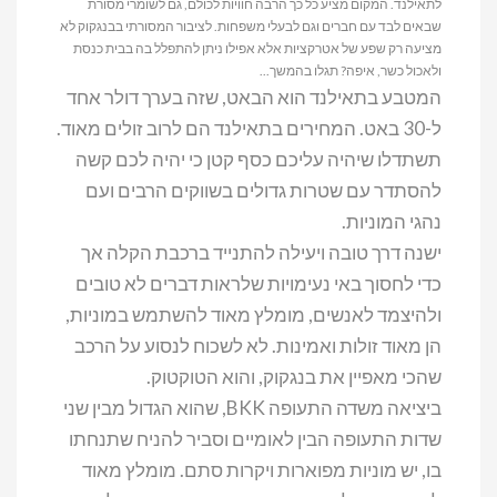
לתאילנד. המקום מציע כל כך הרבה חוויות לכולם, גם לשומרי מסורת
שבאים לבד עם חברים וגם לבעלי משפחות. לציבור המסורתי בבנגקוק לא
מציעה רק שפע של אטרקציות אלא אפילו ניתן להתפלל בה בבית כנסת
ולאכול כשר, איפה? תגלו בהמשך...
המטבע בתאילנד הוא הבאט, שזה בערך דולר אחד
ל-30 באט. המחירים בתאילנד הם לרוב זולים מאוד.
תשתדלו שיהיה עליכם כסף קטן כי יהיה לכם קשה
להסתדר עם שטרות גדולים בשווקים הרבים ועם
נהגי המוניות.
ישנה דרך טובה ויעילה להתנייד ברכבת הקלה אך
כדי לחסוך באי נעימויות שלראות דברים לא טובים
ולהיצמד לאנשים, מומלץ מאוד להשתמש במוניות,
הן מאוד זולות ואמינות. לא לשכוח לנסוע על הרכב
שהכי מאפיין את בנגקוק, והוא הטוקטוק.
ביציאה משדה התעופה BKK, שהוא הגדול מבין שני
שדות התעופה הבין לאומיים וסביר להניח שתנחתו
בו, יש מוניות מפוארות ויקרות סתם. מומלץ מאוד