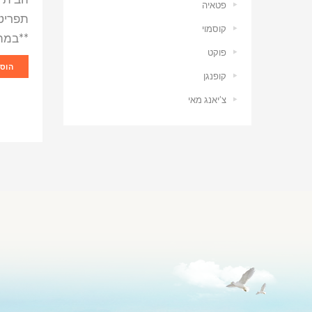
פטאיה
תפריט 
קוסמוי
**במהל
פוקט
הוסף
קופנגן
צ’יאנג מאי