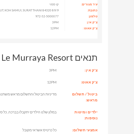
עיר מגורים:
קו סמוי
כתובת:
89/9 MOO3, BO PUT, KOH SAMUI, SURAT THANI 84320, תאילנד
טלפון:
972-52-5000077
צ'ק אין:
3PM
צ'ק אאוט:
12PM
תנאים Le Murraya Resort
צ'ק אין:
3PM
צ'ק אאוט:
12PM
ביטול / תשלום
מדיניות הביטול והתשלום מראש משתנה
מראש:
ילדים ומיטות
במלון שלנו הילדים יתקבלו בברכה, כל סו
נוספות:
אמצעי תשלום:
כל כרטיס אשראי מקובל